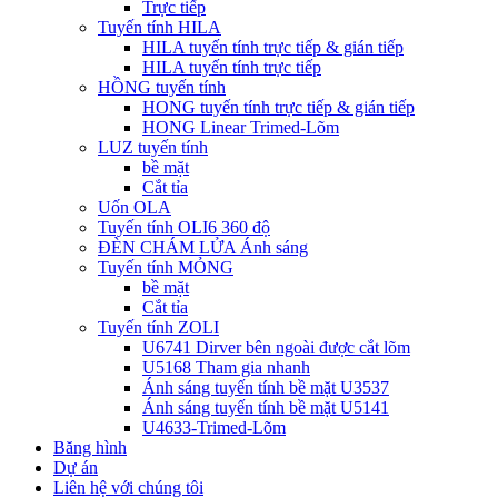
Trực tiếp
Tuyến tính HILA
HILA tuyến tính trực tiếp & gián tiếp
HILA tuyến tính trực tiếp
HỒNG tuyến tính
HONG tuyến tính trực tiếp & gián tiếp
HONG Linear Trimed-Lõm
LUZ tuyến tính
bề mặt
Cắt tỉa
Uốn OLA
Tuyến tính OLI6 360 độ
ĐÈN CHÁM LỬA Ánh sáng
Tuyến tính MỎNG
bề mặt
Cắt tỉa
Tuyến tính ZOLI
U6741 Dirver bên ngoài được cắt lõm
U5168 Tham gia nhanh
Ánh sáng tuyến tính bề mặt U3537
Ánh sáng tuyến tính bề mặt U5141
U4633-Trimed-Lõm
Băng hình
Dự án
Liên hệ với chúng tôi