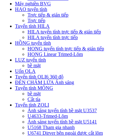
Máy nghiền BVG
HAO tuyến tính
Trực tiếp & gián tiếp
Trực tiếp
Tuyến tính HILA
HILA tuyến tính trực tiếp & gián tiếp
HILA tuyến tính trực tiếp
HỒNG tuyến tính
HONG tuyến tính trực tiếp & gián tiếp
HONG Linear Trimed-Lõm
LUZ tuyến tính
bề mặt
Uốn OLA
Tuyến tính OLI6 360 độ
ĐÈN CHÁM LỬA Ánh sáng
Tuyến tính MỎNG
bề mặt
Cắt tỉa
Tuyến tính ZOLI
Ánh sáng tuyến tính bề mặt U3537
U4633-Trimed-Lõm
Ánh sáng tuyến tính bề mặt U5141
U5168 Tham gia nhanh
U6741 Dirver bên ngoài được cắt lõm