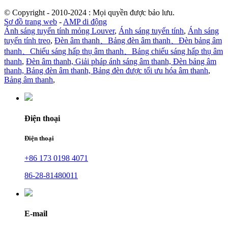
© Copyright - 2010-2024 : Mọi quyền được bảo lưu.
Sơ đồ trang web
-
AMP di động
Ánh sáng tuyến tính mỏng Louver
,
Ánh sáng tuyến tính
,
Ánh sáng
tuyến tính treo
,
Đèn âm thanh、Bảng đèn âm thanh、Đèn bảng âm
thanh、Chiếu sáng hấp thụ âm thanh、Bảng chiếu sáng hấp thụ âm
thanh
,
Đèn âm thanh, Giải pháp ánh sáng âm thanh, Đèn bảng âm
thanh, Bảng đèn âm thanh, Bảng đèn được tối ưu hóa âm thanh
,
Bảng âm thanh
,
Điện thoại
Điện thoại
+86 173 0198 4071
86-28-81480011
E-mail