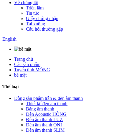
Về chúng tôi
Triển lãm
Tin tức
Giấy chứng nhận
Tải xuống
Câu hỏi thường gặp
English
Trang chủ
Các sản phẩm
Tuyến tính MỎNG
bề mặt
Thể loại
Dòng sản phẩm trần & đèn âm thanh
Thiết kế đèn âm thanh
Bảng âm thanh
Đèn Acoustic HỒNG
Đèn âm thanh LUZ
Đèn âm thanh ONI
Đèn âm thanh SLIM