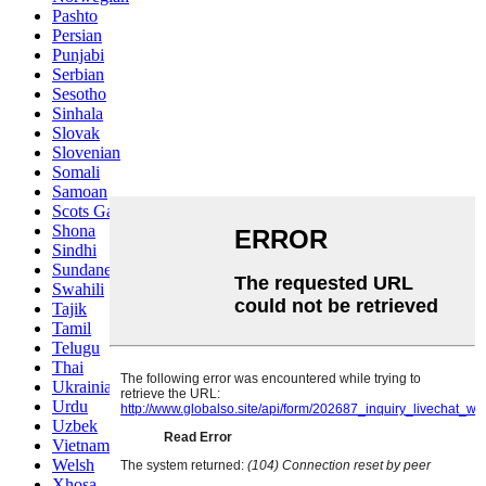
Pashto
Persian
Punjabi
Serbian
Sesotho
Sinhala
Slovak
Slovenian
Somali
Samoan
Scots Gaelic
Shona
Sindhi
Sundanese
Swahili
Tajik
Tamil
Telugu
Thai
Ukrainian
Urdu
Uzbek
Vietnamese
Welsh
Xhosa