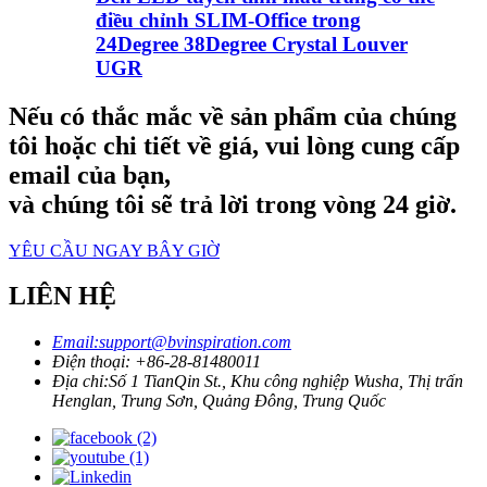
điều chỉnh SLIM-Office trong
24Degree 38Degree Crystal Louver
UGR
Nếu có thắc mắc về sản phẩm của chúng
tôi hoặc chi tiết về giá, vui lòng cung cấp
email của bạn,
và chúng tôi sẽ trả lời trong vòng 24 giờ.
YÊU CẦU NGAY BÂY GIỜ
LIÊN HỆ
Email:
support@bvinspiration.com
Điện thoại: +
86-28-81480011
Địa chỉ:
Số 1 TianQin St., Khu công nghiệp Wusha, Thị trấn
Henglan, Trung Sơn, Quảng Đông, Trung Quốc