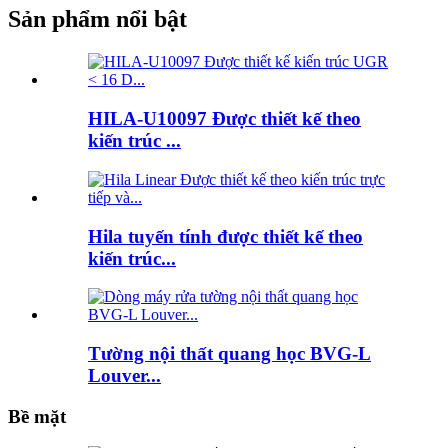
Sản phẩm nổi bật
HILA-U10097 Được thiết kế theo
kiến ​​trúc ...
Hila tuyến tính được thiết kế theo
kiến ​​trúc...
Tường nội thất quang học BVG-L
Louver...
Bề mặt