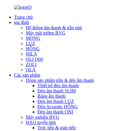
Trang chủ
gia đình
Hệ thống âm thanh & trần nhà
Máy mài tường BVG
MỎNG
LUZ
HỒNG
HILA
OLI O60
ZOLI
OLA
Các sản phẩm
Dòng sản phẩm trần & đèn âm thanh
Thiết kế đèn âm thanh
Đèn âm thanh SLIM
Bảng âm thanh
Đèn âm thanh LUZ
Đèn Acoustic HỒNG
Đèn âm thanh ONI
Máy nghiền BVG
HAO tuyến tính
Trực tiếp & gián tiếp