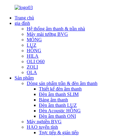
Trang chủ
gia đình
Hệ thống âm thanh & trần nhà
Máy mài tường BVG
MỎNG
LUZ
HỒNG
HILA
OLI O60
ZOLI
OLA
Sản phẩm
Dòng sản phẩm trần & đèn âm thanh
Thiết kế đèn âm thanh
Đèn âm thanh SLIM
Bảng âm thanh
Đèn âm thanh LUZ
Đèn Acoustic HỒNG
Đèn âm thanh ONI
Máy nghiền BVG
HAO tuyến tính
Trực tiếp & gián tiếp