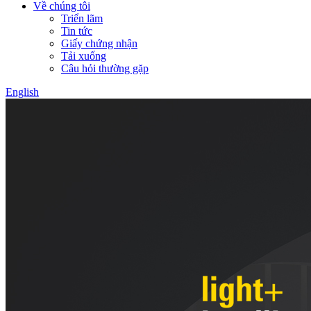
Về chúng tôi
Triển lãm
Tin tức
Giấy chứng nhận
Tải xuống
Câu hỏi thường gặp
English