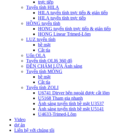
trực tiếp
Tuyến tính HILA
HILA tuyến tính trực tiếp & gián tiếp
HILA tuyến tính trực tiếp
HỒNG tuyến tính
HONG tuyến tính trực tiếp & gián tiếp
HONG Linear Trimed-Lõm
LUZ tuyến tính
bề mặt
Cắt tỉa
Uốn OLA
Tuyến tính OLI6 360 độ
ĐÈN CHÁM LỬA Ánh sáng
Tuyến tính MỎNG
bề mặt
Cắt tỉa
Tuyến tính ZOLI
U6741 Dirver bên ngoài được cắt lõm
U5168 Tham gia nhanh
Ánh sáng tuyến tính bề mặt U3537
Ánh sáng tuyến tính bề mặt U5141
U4633-Trimed-Lõm
Video
dự án
Liên hệ với chúng tôi