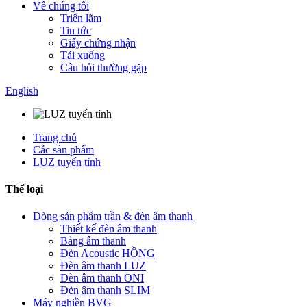
Về chúng tôi
Triển lãm
Tin tức
Giấy chứng nhận
Tải xuống
Câu hỏi thường gặp
English
Trang chủ
Các sản phẩm
LUZ tuyến tính
Thể loại
Dòng sản phẩm trần & đèn âm thanh
Thiết kế đèn âm thanh
Bảng âm thanh
Đèn Acoustic HỒNG
Đèn âm thanh LUZ
Đèn âm thanh ONI
Đèn âm thanh SLIM
Máy nghiền BVG