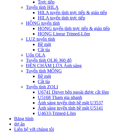
Trực tiếp
Tuyến tính HILA
HILA tuyến tính trực tiếp & gián tiếp
HILA tuyến tính trực tiếp
HỒNG tuyến tính
HONG tuyến tính trực tiếp & gián tiếp
HONG Linear Trimed-Lõm
LUZ tuyến tính
Bề mặt
Cắt tỉa
Uốn OLA
Tuyến tính OLI6 360 độ
ĐÈN CHÁM LỬA Ánh sáng
Tuyến tính MỎNG
Bề mặt
Cắt tỉa
Tuyến tính ZOLI
U6741 Dirver bên ngoài được cắt lõm
U5168 Tham gia nhanh
Ánh sáng tuyến tính bề mặt U3537
Ánh sáng tuyến tính bề mặt U5141
U4633-Trimed-Lõm
Băng hình
dự án
Liên hệ với chúng tôi