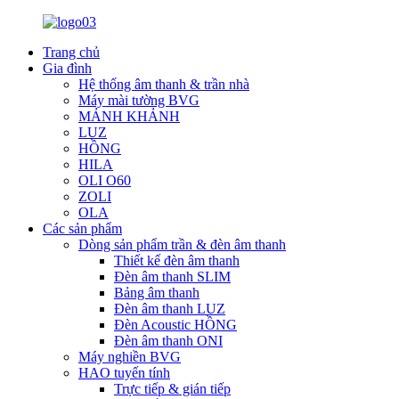
Trang chủ
Gia đình
Hệ thống âm thanh & trần nhà
Máy mài tường BVG
MẢNH KHẢNH
LUZ
HỒNG
HILA
OLI O60
ZOLI
OLA
Các sản phẩm
Dòng sản phẩm trần & đèn âm thanh
Thiết kế đèn âm thanh
Đèn âm thanh SLIM
Bảng âm thanh
Đèn âm thanh LUZ
Đèn Acoustic HỒNG
Đèn âm thanh ONI
Máy nghiền BVG
HAO tuyến tính
Trực tiếp & gián tiếp