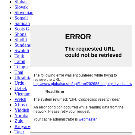
Sinhala
Slovak
Slovenian
Somali
Samoan
Scots Gaelic
Shona
Sindhi
Sundanese
Swahili
Tajik
Tamil
Telugu
Thai
Ukrainian
Urdu
Uzbek
Vietnamese
Welsh
Xhosa
Yiddish
Yoruba
Zulu
Kinyarwanda
Tatar