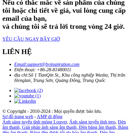
Nếu có thắc mắc về sản phẩm của chúng
tôi hoặc chi tiết về giá, vui lòng cung cấp
email của bạn,
và chúng tôi sẽ trả lời trong vòng 24 giờ.
YÊU CẦU NGAY BÂY GIỜ
LIÊN HỆ
Email:
support@bvinspiration.com
Điện thoại: +
86-28-81480011
địa chỉ:
Số 1 TianQin St., Khu công nghiệp Wusha, Thị trấn
Henglan, Trung Sơn, Quảng Đông, Trung Quốc
© Copyright - 2010-2024 : Mọi quyền được bảo lưu.
Sơ đồ trang web
-
AMP di động
Ánh sáng tuyến tính mỏng Louver
,
Ánh sáng tuyến tính treo
,
Đèn
âm thanh, Giải pháp ánh sáng âm thanh, Đèn bảng âm thanh, Bảng
đèn âm thanh, Bảng đèn được tối ưu hóa âm thanh
,
Đèn âm