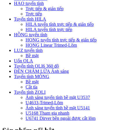
HAO tuyến tính
Trực tiếp & gián tiếp
Trực tiếp
Tuyến tính HILA
HILA tuyến tính trực tiếp & gián tiếp
HILA tuyến tính trực tiếp
HỒNG tuyến tính
HONG tuyến tính trực tiếp & gián tiếp
HONG Linear Trimed-Lõm
LUZ tuyến tính
Bề mặt
Uốn OLA
Tuyến tính OLI6 360 độ
ĐÈN CHÁM LỬA Ánh sáng
Tuyến tính MỎNG
Bề mặt
Cắt tỉa
Tuyến tính ZOLI
Ánh sáng tuyến tính bề mặt U3537
U4633-Trimed-Lõm
Ánh sáng tuyến tính bề mặt U5141
U5168 Tham gia nhanh
U6741 Dirver bên ngoài được cắt lõm